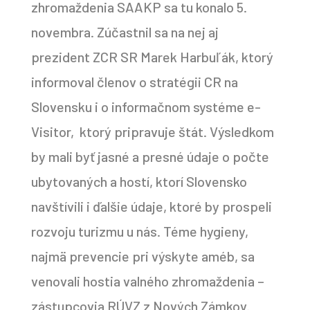
zhromaždenia SAAKP sa tu konalo 5.
novembra. Zúčastnil sa na nej aj
prezident ZCR SR Marek Harbuľák, ktorý
informoval členov o stratégii CR na
Slovensku i o informačnom systéme e-
Visitor, ktorý pripravuje štát. Výsledkom
by mali byť jasné a presné údaje o počte
ubytovaných a hostí, ktorí Slovensko
navštívili i ďalšie údaje, ktoré by prospeli
rozvoju turizmu u nás. Téme hygieny,
najmä prevencie pri výskyte améb, sa
venovali hostia valného zhromaždenia –
zástupcovia RÚVZ z Nových Zámkov.