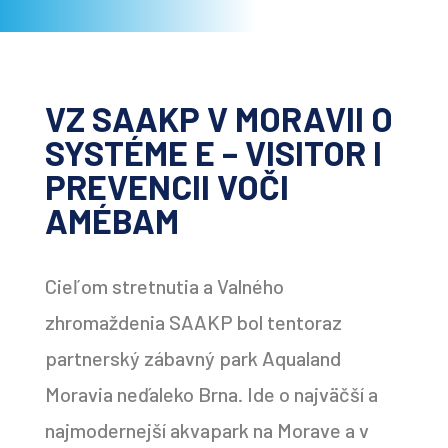
VZ SAAKP V MORAVII O
SYSTÉME E – VISITOR I
PREVENCII VOČI
AMÉBAM
Cieľom stretnutia a Valného
zhromaždenia SAAKP bol tentoraz
partnerský zábavný park Aqualand
Moravia neďaleko Brna. Ide o najväčší a
najmodernejší akvapark na Morave a v