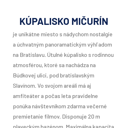
KÚPALISKO MIČURÍN
je unikátne miesto s nádychom nostalgie
a úchvatným panoramatickým výhľadom
na Bratislavu. Útulné kúpalisko s rodinnou
atmosférou, ktoré sa nachádza na
Búdkovej ulici, pod bratislavským
Slavínom. Vo svojom areáli má aj
amfiteáter a počas leta pravidelne
ponúka návštevníkom zdarma večerné
premietanie filmov. Disponuje 20 m
plaveckým bazénom. Maximálna kapacita