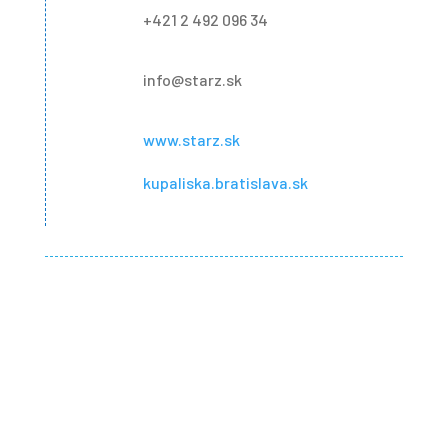
+421 2 492 096 34
info@starz.sk
www.starz.sk
kupaliska.bratislava.sk