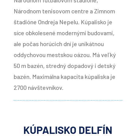
Národnom futbalovom štadióne,
Národnom tenisovom centre a Zimnom
štadióne Ondreja Nepelu. Kúpalisko je
síce obkolesené modernými budovami,
ale počas horúcich dní je unikátnou
oddychovou mestskou oázou. Má veľký
50 m bazén, stredný dopadový i detský
bazén. Maximálna kapacita kúpaliska je
2700 návštevníkov.
KÚPALISKO DELFÍN