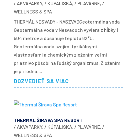
/ AKVAPARKY
,
/ KÚPALISKÁ
,
/ PLAVÁRNE
,
/
WELLNESS & SPA
THERMÁL NESVADY - NASZVADGeotermálna voda
Geotermálna voda v Nesvadoch vyviera z hĺbky 1
504 metrov a dosahuje teplotu 62°C.
Geotermálna voda svojimi fyzikálnymi
vlastnosťami a chemickým zložením veľmi
priaznivo pôsobí na ľudský organizmus. Zložením
je prírodná,...
DOZVEDIEŤ SA VIAC
THERMAL ŠÍRAVA SPA RESORT
/ AKVAPARKY
,
/ KÚPALISKÁ
,
/ PLAVÁRNE
,
/
WELLNESS & SPA