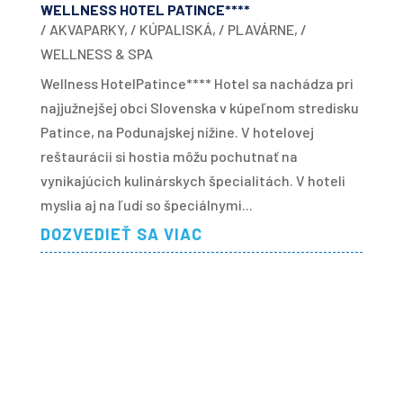
WELLNESS HOTEL PATINCE****
/ AKVAPARKY
,
/ KÚPALISKÁ
,
/ PLAVÁRNE
,
/
WELLNESS & SPA
Wellness HotelPatince**** Hotel sa nachádza pri
najjužnejšej obci Slovenska v kúpeľnom stredisku
Patince, na Podunajskej nížine. V hotelovej
reštaurácii si hostia môžu pochutnať na
vynikajúcich kulinárskych špecialitách. V hoteli
myslia aj na ľudí so špeciálnymi...
DOZVEDIEŤ SA VIAC