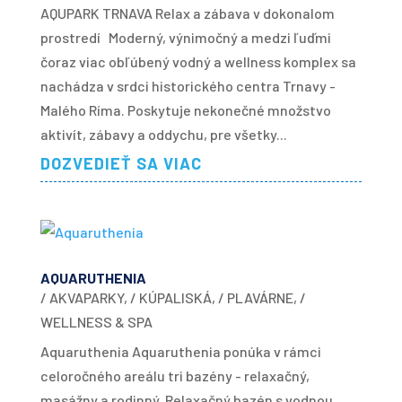
AQUPARK TRNAVA Relax a zábava v dokonalom
prostredí Moderný, výnimočný a medzi ľuďmi
čoraz viac obľúbený vodný a wellness komplex sa
nachádza v srdci historického centra Trnavy -
Malého Ríma. Poskytuje nekonečné množstvo
aktivít, zábavy a oddychu, pre všetky...
DOZVEDIEŤ SA VIAC
AQUARUTHENIA
/ AKVAPARKY
,
/ KÚPALISKÁ
,
/ PLAVÁRNE
,
/
WELLNESS & SPA
Aquaruthenia Aquaruthenia ponúka v rámci
celoročného areálu tri bazény - relaxačný,
masážny a rodinný. Relaxačný bazén s vodnou