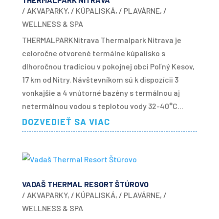
/ AKVAPARKY
,
/ KÚPALISKÁ
,
/ PLAVÁRNE
,
/
WELLNESS & SPA
THERMALPARKNitrava Thermalpark Nitrava je
celoročne otvorené termálne kúpalisko s
dlhoročnou tradíciou v pokojnej obci Poľný Kesov,
17 km od Nitry. Návštevníkom sú k dispozícii 3
vonkajšie a 4 vnútorné bazény s termálnou aj
netermálnou vodou s teplotou vody 32-40°C...
DOZVEDIEŤ SA VIAC
VADAŠ THERMAL RESORT ŠTÚROVO
/ AKVAPARKY
,
/ KÚPALISKÁ
,
/ PLAVÁRNE
,
/
WELLNESS & SPA