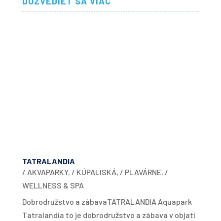
DOZVEDIEŤ SA VIAC
TATRALANDIA
/ AKVAPARKY
,
/ KÚPALISKÁ
,
/ PLAVÁRNE
,
/
WELLNESS & SPA
Dobrodružstvo a zábavaTATRALANDIA Aquapark
Tatralandia to je dobrodružstvo a zábava v objatí