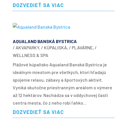
DOZVEDIEŤ SA VIAC
AQUALAND BANSKÁ BYSTRICA
/ AKVAPARKY
,
/ KÚPALISKÁ
,
/ PLAVÁRNE
,
/
WELLNESS & SPA
Plážové kúpalisko Aqualand Banská Bystrica je
ideálnym miestom pre všetkých, ktorí hľadajú
spojenie relaxu, zábavy a športových aktivít.
Vyniká skutočne priestranným areálom o výmere
až 12 hektárov. Nachádza sa v oddychovej časti
centra mesta, čo z neho robí ľahko...
DOZVEDIEŤ SA VIAC