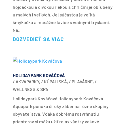
hojdačkou a divokou riekou s chrličmi je obľúbený
u malých i veľkých. Jej súčasťou je veľká
šmýkačka a masážne lavice s vodnými tryskami.
Na...
DOZVEDIEŤ SA VIAC
HOLIDAYPARK KOVÁČOVÁ
/ AKVAPARKY
,
/ KÚPALISKÁ
,
/ PLAVÁRNE
,
/
WELLNESS & SPA
Holidaypark Kováčová Holidaypark Kováčová
Aquapark ponúka široký záber na rôzne skupiny
obyvateľstva. Vďaka dobrému rozvrhnutiu
priestorov si môžu užiť relax všetky vekové