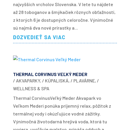
najvyšších vrcholov Slovenska. V lete tu nájdete
až 28 toboganov a šmýkačiek rôznych obťažností,
z ktorých 6 je dostupných celoročne. Výnimočné
sú najmä dva nové prírastky a...
DOZVEDIEŤ SA VIAC
THERMAL CORVINUS VEĽKÝ MEDER
/ AKVAPARKY
,
/ KÚPALISKÁ
,
/ PLAVÁRNE
,
/
WELLNESS & SPA
Thermal CorvinusVeľký Meder Akvapark vo
Veľkom Mederi ponúka príjemný relax, pôžitok z
termálnej vody i okúzľujúce vodné zážitky.
Výnimočná životodarná hrejivá voda, ktorá tu
vyviera, uvoľňuje svalstvo, prináša oddych a