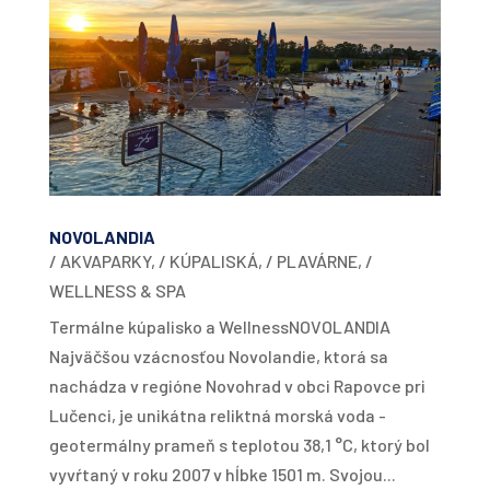
NOVOLANDIA
/ AKVAPARKY
,
/ KÚPALISKÁ
,
/ PLAVÁRNE
,
/
WELLNESS & SPA
Termálne kúpalisko a WellnessNOVOLANDIA
Najväčšou vzácnosťou Novolandie, ktorá sa
nachádza v regióne Novohrad v obci Rapovce pri
Lučenci, je unikátna reliktná morská voda -
geotermálny prameň s teplotou 38,1 °C, ktorý bol
vyvŕtaný v roku 2007 v hĺbke 1501 m. Svojou...