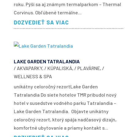
roku. Pýši sa aj známym termalparkom – Thermal
Corvinus. Obľúbené termálne...
DOZVEDIEŤ SA VIAC
LAKE GARDEN TATRALANDIA
/ AKVAPARKY
,
/ KÚPALISKÁ
,
/ PLAVÁRNE
,
/
WELLNESS & SPA
unikátny celoročný rezortLake Garden
Tatralandia Do siete hotelov TMR pribudol nový
hotel v susedstve vodného parku Tatralandia –
Lake Garden Tatralandia. Objavte unikátny
celoročný rezort, ktorý spája nadčasový dizajn,
komfortné ubytovanie a priamy kontakt s...