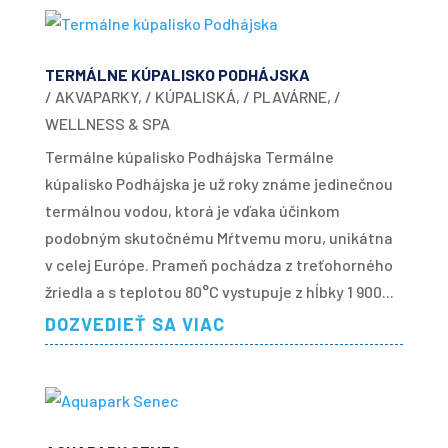
TERMÁLNE KÚPALISKO PODHÁJSKA
/ AKVAPARKY
,
/ KÚPALISKÁ
,
/ PLAVÁRNE
,
/
WELLNESS & SPA
Termálne kúpalisko Podhájska Termálne
kúpalisko Podhájska je už roky známe jedinečnou
termálnou vodou, ktorá je vďaka účinkom
podobným skutočnému Mŕtvemu moru, unikátna
v celej Európe. Prameň pochádza z treťohorného
žriedla a s teplotou 80°C vystupuje z hĺbky 1 900...
DOZVEDIEŤ SA VIAC