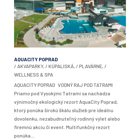
AQUACITY POPRAD
/ AKVAPARKY
,
/ KÚPALISKÁ
,
/ PLAVÁRNE
,
/
WELLNESS & SPA
AQUACITY POPRAD VODNÝ RAJ POD TATRAMI
Priamo pod Vysokými Tatrami sa nachádza
výnimočný ekologický rezort AquaCity Poprad,
ktorý ponúka širokú škálu služieb pre ideálnu
dovolenku, nezabudnuteľný rodinný výlet alebo
firemnú akciu či event. Multifunkčný rezort
ponúka...