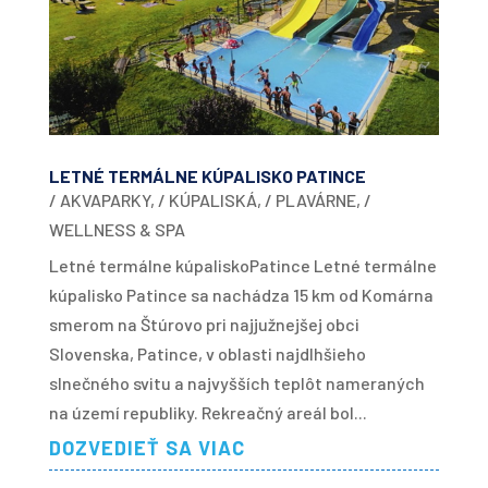
LETNÉ TERMÁLNE KÚPALISKO PATINCE
/ AKVAPARKY
,
/ KÚPALISKÁ
,
/ PLAVÁRNE
,
/
WELLNESS & SPA
Letné termálne kúpaliskoPatince Letné termálne
kúpalisko Patince sa nachádza 15 km od Komárna
smerom na Štúrovo pri najjužnejšej obci
Slovenska, Patince, v oblasti najdlhšieho
slnečného svitu a najvyšších teplôt nameraných
na území republiky. Rekreačný areál bol...
DOZVEDIEŤ SA VIAC