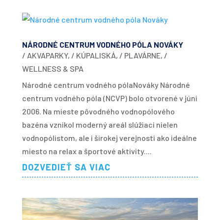
NÁRODNÉ CENTRUM VODNÉHO PÓLA NOVÁKY
/ AKVAPARKY
,
/ KÚPALISKÁ
,
/ PLAVÁRNE
,
/
WELLNESS & SPA
Národné centrum vodného pólaNováky Národné
centrum vodného póla (NCVP) bolo otvorené v júni
2006. Na mieste pôvodného vodnopólového
bazéna vznikol moderný areál slúžiaci nielen
vodnopólistom, ale i širokej verejnosti ako ideálne
miesto na relax a športové aktivity....
DOZVEDIEŤ SA VIAC