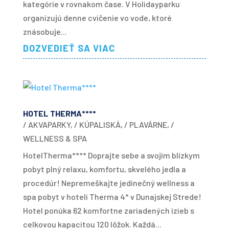
kategórie v rovnakom čase. V Holidayparku
organizujú denne cvičenie vo vode, ktoré
znásobuje...
DOZVEDIEŤ SA VIAC
HOTEL THERMA****
/ AKVAPARKY
,
/ KÚPALISKÁ
,
/ PLAVÁRNE
,
/
WELLNESS & SPA
HotelTherma**** Doprajte sebe a svojim blízkym
pobyt plný relaxu, komfortu, skvelého jedla a
procedúr! Nepremeškajte jedinečný wellness a
spa pobyt v hoteli Therma 4* v Dunajskej Strede!
Hotel ponúka 62 komfortne zariadených izieb s
celkovou kapacitou 120 lôžok. Každá...