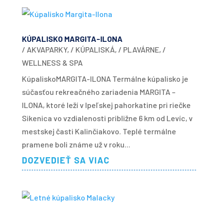
KÚPALISKO MARGITA-ILONA
/ AKVAPARKY
,
/ KÚPALISKÁ
,
/ PLAVÁRNE
,
/
WELLNESS & SPA
KúpaliskoMARGITA-ILONA Termálne kúpalisko je
súčasťou rekreačného zariadenia MARGITA –
ILONA, ktoré leží v Ipeľskej pahorkatine pri riečke
Sikenica vo vzdialenosti približne 6 km od Levíc, v
mestskej časti Kalinčiakovo. Teplé termálne
pramene boli známe už v roku...
DOZVEDIEŤ SA VIAC