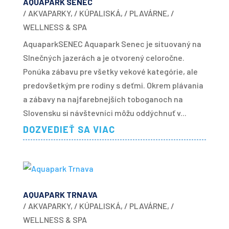
AQUAPARK SENEC
/ AKVAPARKY
,
/ KÚPALISKÁ
,
/ PLAVÁRNE
,
/
WELLNESS & SPA
AquaparkSENEC Aquapark Senec je situovaný na
Slnečných jazerách a je otvorený celoročne.
Ponúka zábavu pre všetky vekové kategórie, ale
predovšetkým pre rodiny s deťmi. Okrem plávania
a zábavy na najfarebnejších toboganoch na
Slovensku si návštevníci môžu oddýchnuť v...
DOZVEDIEŤ SA VIAC
AQUAPARK TRNAVA
/ AKVAPARKY
,
/ KÚPALISKÁ
,
/ PLAVÁRNE
,
/
WELLNESS & SPA