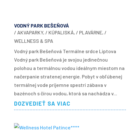
VODNÝ PARK BEŠEŇOVÁ
/ AKVAPARKY
,
/ KÚPALISKÁ
,
/ PLAVÁRNE
,
/
WELLNESS & SPA
Vodný park Bešeňová Termálne srdce Liptova
Vodný park Bešeňová je svojou jedinečnou
polohou a termálnou vodou ideálnym miestom na
načerpanie stratenej energie. Pobyt v obľúbenej
termálnej vode príjemne spestrí zábava v
bazénoch s čírou vodou, ktorá sa nachádza v...
DOZVEDIEŤ SA VIAC