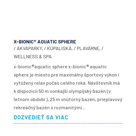
X-BIONIC® AQUATIC SPHERE
/ AKVAPARKY
,
/ KÚPALISKÁ
,
/ PLAVÁRNE
,
/
WELLNESS & SPA
x-bionic®aquatic sphere x-bionic® aquatic
sphere je miesto pre maximálny športový výkon i
vytúžený relax počas celého roka. Návštevník má
k dispozícii 50 m vonkajší olympijský bazén (v
letnom období ), 25 m vnútorný bazén, prieplavový
rekreačný bazén s rozmanitými...
DOZVEDIEŤ SA VIAC