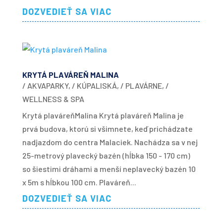
DOZVEDIEŤ SA VIAC
KRYTÁ PLAVÁREŇ MALINA
/ AKVAPARKY
,
/ KÚPALISKÁ
,
/ PLAVÁRNE
,
/
WELLNESS & SPA
Krytá plaváreňMalina Krytá plaváreň Malina je
prvá budova, ktorú si všimnete, keď prichádzate
nadjazdom do centra Malaciek. Nachádza sa v nej
25-metrový plavecký bazén (hĺbka 150 - 170 cm)
so šiestimi dráhami a menší neplavecký bazén 10
x 5m s hĺbkou 100 cm. Plaváreň...
DOZVEDIEŤ SA VIAC