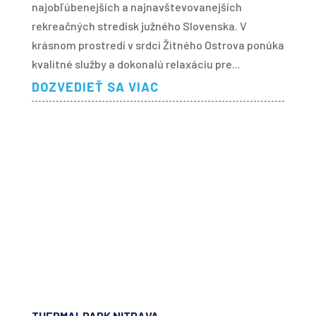
najobľúbenejších a najnavštevovanejších
rekreačných stredísk južného Slovenska. V
krásnom prostredí v srdci Žitného Ostrova ponúka
kvalitné služby a dokonalú relaxáciu pre...
DOZVEDIEŤ SA VIAC
THERMALPARK NITRAVA