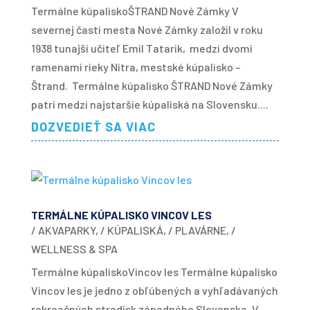
Termálne kúpaliskoŠTRAND Nové Zámky V
severnej časti mesta Nové Zámky založil v roku
1938 tunajší učiteľ Emil Tatarik, medzi dvomi
ramenami rieky Nitra, mestské kúpalisko –
Štrand. Termálne kúpalisko ŠTRAND Nové Zámky
patrí medzi najstaršie kúpaliská na Slovensku....
DOZVEDIEŤ SA VIAC
TERMÁLNE KÚPALISKO VINCOV LES
/ AKVAPARKY
,
/ KÚPALISKÁ
,
/ PLAVÁRNE
,
/
WELLNESS & SPA
Termálne kúpaliskoVincov les Termálne kúpalisko
Vincov les je jedno z obľúbených a vyhľadávaných
rekreačných stredísk západného Slovenska. V