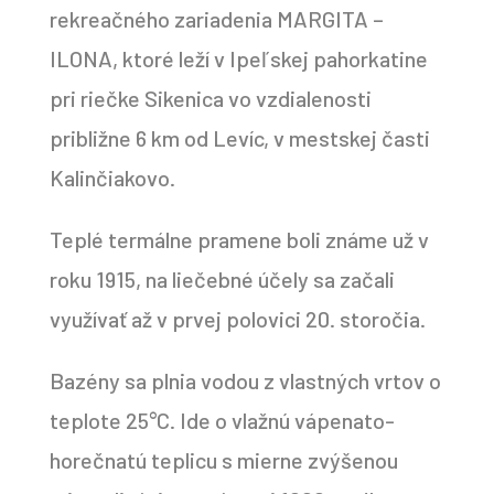
rekreačného zariadenia MARGITA –
ILONA, ktoré leží v Ipeľskej pahorkatine
pri riečke Sikenica vo vzdialenosti
približne 6 km od Levíc, v mestskej časti
Kalinčiakovo.
Teplé termálne pramene boli známe už v
roku 1915, na liečebné účely sa začali
využívať až v prvej polovici 20. storočia.
Bazény sa plnia vodou z vlastných vrtov o
teplote 25°C. Ide o vlažnú vápenato-
horečnatú teplicu s mierne zvýšenou